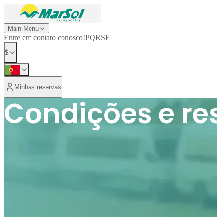
Main Menu
Entre em contato conosco!
PQRSF
$
Minhas reservas
Condições e re