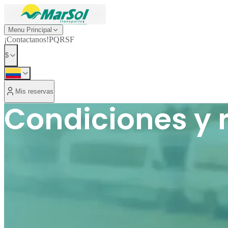
Menu Principal
¡Contactanos!
PQRSF
$
Mis reservas
Condiciones y r