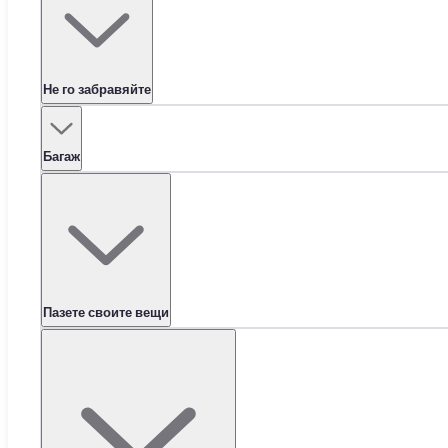
Не го забравяйте
Багаж
Пазете своите вещи