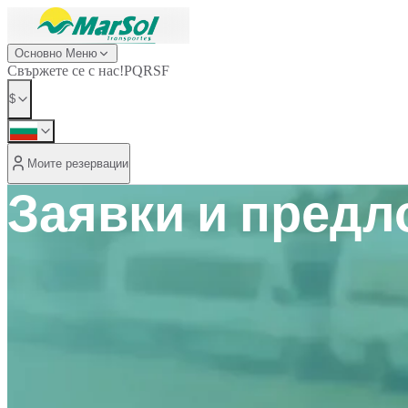
Основно Меню
Свържете се с нас!
PQRSF
$
Моите резервации
Заявки и пред